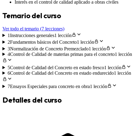
Interés en el control de calidad aplicado a obras civiles
Temario del curso
Ver todo el temario (
7
lecciones)
1
Instrucciones generales
1 lección
2
Fundamentos básicos del Concreto
1 lección
3
Normalización de Concreto Premezclado
1 lección
4
Control de Calidad de materias primas para el concreto
1 lección
5
Control de Calidad del Concreto en estado fresco
1 lección
6
Control de Calidad del Concreto en estado endurecido
1 lección
7
Ensayos Especiales para concreto en obra
1 lección
Detalles del curso